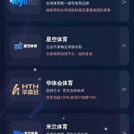
国家级高新技术企业
军工三证
国家级产教融合型企
全国版权示范单位
业