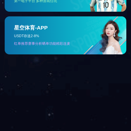
Email：tellyes@tellyes.com
For international business:
info@tellyes.com
天堰微信
天堰微博
江南网页版 版权所有
津ICP备14006255号-1
开云网页版登录入口
|
星空官方站登录入口
|
多宝官方网站
|
多宝网页版登录入口
|
开
云网页版页面
|
新利·体育(中国)官方网站
|
乐动平台
|
开云网页版登录入口
|
开云网页