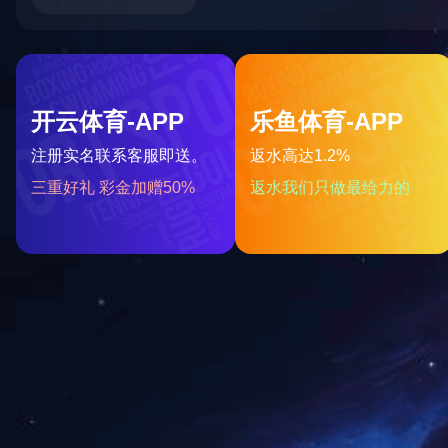
天津市科学技术进步三等奖
天津市滨