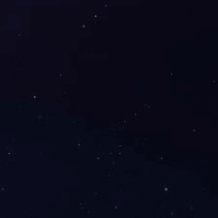
页
面
|
新
利
·
体