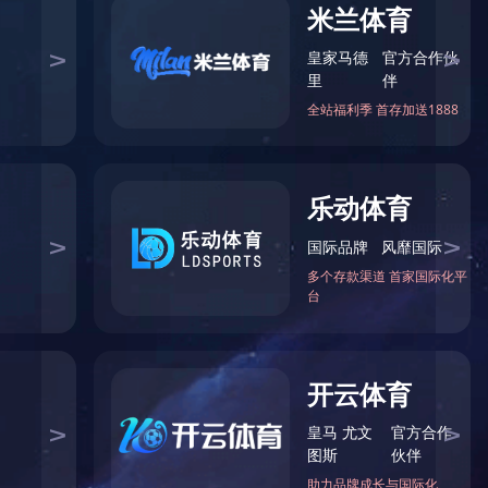
录
入
口
|
星
空
官
方
站
登
录
入
口
奖
全国劳动模范
|
多
宝
官
方