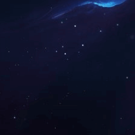
天津市“专精特新”中小企业
地址：天津市华苑产业区海泰西路
邮编：300384
让真实触手可及
电话：4006-355-510
TELLYES VIRTUALLY REAL
022-83711066