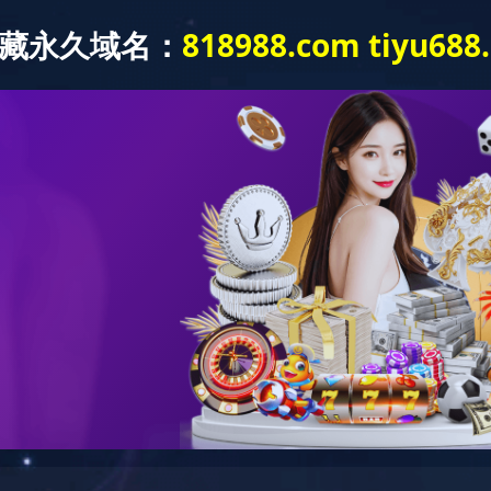
品中心
技能中心规划设计
新闻中心
战略合作
科普基地
关于我们