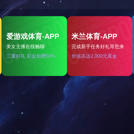
海新区科学技术进步三等奖
天津市科技领军培育