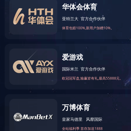
国家级高新技术企业