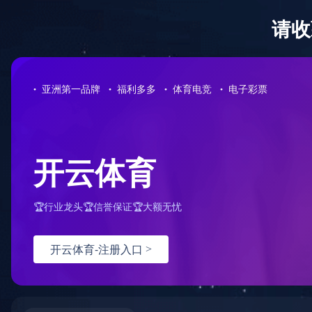
江南(中国)
产
关于天堰