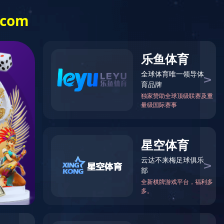
Language
开
云
网
页
版
登