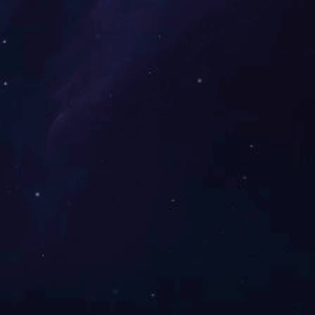
5医疗器械质量管理体系认证证书
质量体系认证证
江南(中国)
上一页
1
2
下一页
尾页
18号西6-A座2F、3F