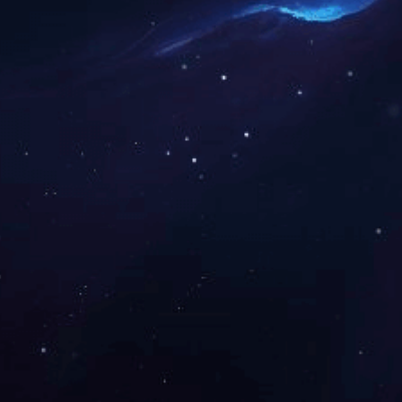
安全生产标准化认证证书
ISO1348
地址：天津市华苑产业区海泰西路
邮编：300384
让真实触手可及
电话：4006-355-510
TELLYES VIRTUALLY REAL
022-83711066