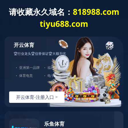
新闻动态
骏马启岁，非遗贺春｜天堰科技国风华
章，共品非遗新春